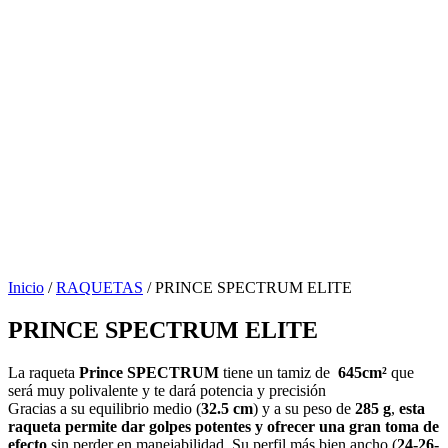
Inicio
/
RAQUETAS
/ PRINCE SPECTRUM ELITE
PRINCE SPECTRUM ELITE
La raqueta
Prince SPECTRUM
tiene un tamiz de
645cm²
que
será muy polivalente y te dará potencia y precisión
Gracias a su equilibrio medio (
32.5 cm
) y a su peso de
285 g
,
esta
raqueta permite dar golpes potentes y ofrecer una gran toma de
efecto
sin perder en manejabilidad. Su perfil más bien ancho (
24-26-